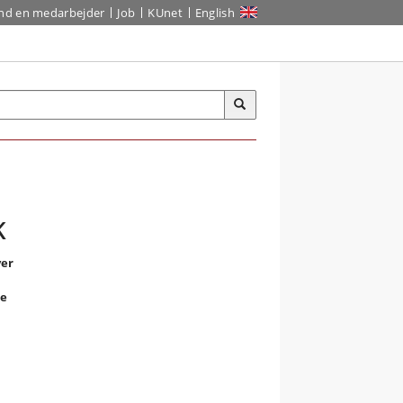
ind en medarbejder
Job
KUnet
English
K
ver
ne