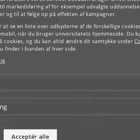
lighedsvis deltager gæster udefra, herunder samarbejdspartnere fra
il markedsføring af for eksempel udvalgte uddannelser e
ltetet, institutleder og institutadministrator.
r og til at følge op på effekten af kampagner.
marbejdspartnere
or at se en liste over udbyderne af de forskellige cooki
KKs aftagerpanel
 mobil, når du bruger universitetets hjemmeside. Du k
slå cookies, og du kan altid ændre dit samtykke under
Co
 finder i bunden af hver side.
tik
NTAKT
FOR STUDERENDE OG
ANSATTE
d vej
KUnet
d en medarbejder
ing
takt KU
JOB OG KARRIERE
RVICES
Ledige stillinger
Jobbank for studerende
sseservice
Alumne
ignguide
Acceptér alle
chandise