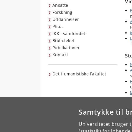
Vi
Ansatte
F
Forskning
p
Uddannelser
A
Ph.d.
J
IKK i samfundet
L
Biblioteket
T
Publikationer
Kontakt
St
N
A
Det Humanistiske Fakultet
s
H
C
M
F
Øv
Samtykke til b
C
Universitetet bruger 
S
(statistik) for løbend