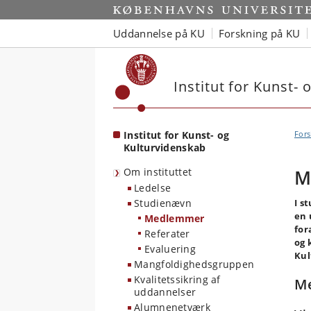
Start
Uddannelse på KU
Forskning på KU
Institut for Kunst-
Institut for Kunst- og
Fors
Kulturvidenskab
Om instituttet
M
Ledelse
Studienævn
I s
en 
Medlemmer
for
Referater
og 
Evaluering
Kul
Mangfoldighedsgruppen
Kvalitetssikring af
M
uddannelser
Alumnenetværk