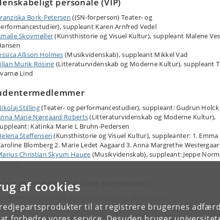
denskabeligt personale (VIP)
ranziska Bork-Petersen
((SN-forperson) Teater- og
erformancestudier), suppleant Karen Arnfred Vedel
malie Skovmøller
(Kunsthistorie og Visuel Kultur), suppleant Malene Ves
Hansen
essica Allison Holmes
(Musikvidenskab), suppleant Mikkel Vad
ilian Munk Rösing
(Litteraturvidenskab og Moderne Kultur), suppleant 
varnø Lind
udentermedlemmer
ikolaj Stilling
(Teater- og performancestudier), suppleant: Gudrun Holck
nna Marie Nørgaard Roberts
(Litteraturvidenskab og Moderne Kultur),
uppleant: Katinka Marie L Bruhn-Pedersen
elena Steffensen
(Kunsthistorie og Visuel Kultur), suppleanter: 1. Emma
aroline Blomberg 2. Marie Ledet Aagaard 3. Anna Margrethe Westergaa
arius Christian Skyum Hauge
(Musikvidenskab), suppleant: Jeppe Nor
ussing
rige medlemmer (uden stemmeret)
rug af cookies
harlotte Jerne (studie- og karrierevejleder,
observatør)
tredjepartsprodukter til at registrere brugernes adfæ
igne Devika
Christensen (studie- og karrierevejleder,
observatør
)
e at forbedre vores service. Desuden bruger universitet