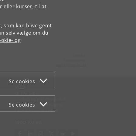
ller kurser, til at
es, som kan blive gemt
an selv vælge om du
okie- og
Kontakt:
Studienævnet
sn-ikk
@
hum
.
ku
.
dk
Se cookies
WEB
Om websitet
Cookies og privatlivspolitik
Se cookies
Tilgængelighedserklæring
Informationssikkerhed
MØD KU PÅ