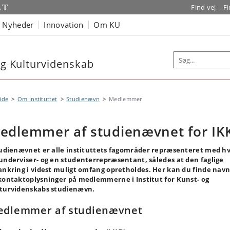
Find vej
F
Nyheder
Innovation
Om KU
 og Kulturvidenskab
ide
Om instituttet
Studienævn
Medlemmer
edlemmer af studienævnet for IK
tudienævnet er alle instituttets fagområder repræsenteret med h
underviser- og en studenterrepræsentant, således at den faglige
ankring i videst muligt omfang opretholdes. Her kan du finde nav
kontaktoplysninger på medlemmerne i Institut for Kunst- og
turvidenskabs studienævn.
edlemmer af studienævnet