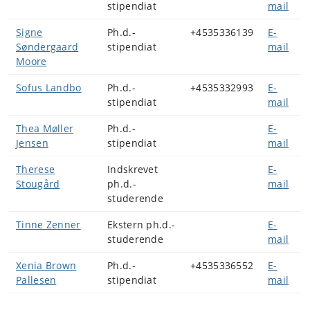
stipendiat
mail
Signe
Ph.d.-
+4535336139
E-
Søndergaard
stipendiat
mail
Moore
Sofus Landbo
Ph.d.-
+4535332993
E-
stipendiat
mail
Thea Møller
Ph.d.-
E-
Jensen
stipendiat
mail
Therese
Indskrevet
E-
Stougård
ph.d.-
mail
studerende
Tinne Zenner
Ekstern ph.d.-
E-
studerende
mail
Xenia Brown
Ph.d.-
+4535336552
E-
Pallesen
stipendiat
mail