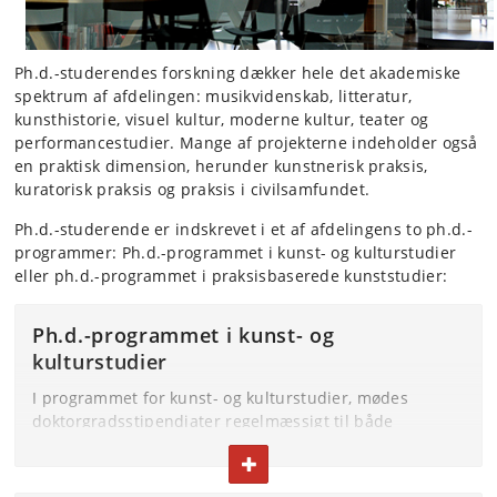
Ph.d.-studerendes forskning dækker hele det akademiske
spektrum af afdelingen: musikvidenskab, litteratur,
kunsthistorie, visuel kultur, moderne kultur, teater og
performancestudier. Mange af projekterne indeholder også
en praktisk dimension, herunder kunstnerisk praksis,
kuratorisk praksis og praksis i civilsamfundet.
Ph.d.-studerende er indskrevet i et af afdelingens to ph.d.-
programmer: Ph.d.-programmet i kunst- og kulturstudier
eller ph.d.-programmet i praksisbaserede kunststudier:
Ph.d.-programmet i kunst- og
kulturstudier
I programmet for kunst- og kulturstudier, mødes
doktorgradsstipendiater regelmæssigt til både
akademiske og sociale aktiviteter. Tilbagevendende
FOLD TEKST IND ELLER UD
formater inkluderer ph.d.-seminarer, læsesessioner,
metodologi-workshops, seminarer om arbejdspraksis,