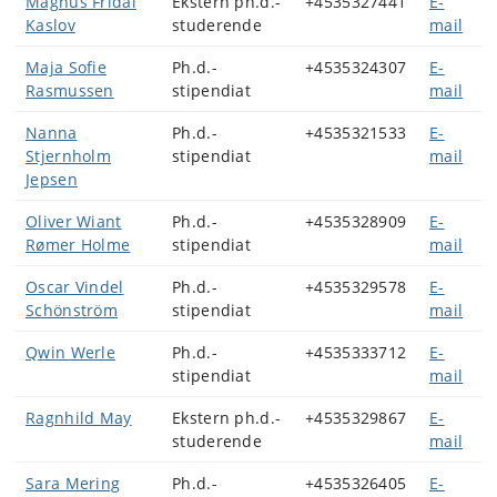
Magnus Fridal
Ekstern ph.d.-
+4535327441
E-
Kaslov
studerende
mail
Maja Sofie
Ph.d.-
+4535324307
E-
Rasmussen
stipendiat
mail
Nanna
Ph.d.-
+4535321533
E-
Stjernholm
stipendiat
mail
Jepsen
Oliver Wiant
Ph.d.-
+4535328909
E-
Rømer Holme
stipendiat
mail
Oscar Vindel
Ph.d.-
+4535329578
E-
Schönström
stipendiat
mail
Qwin Werle
Ph.d.-
+4535333712
E-
stipendiat
mail
Ragnhild May
Ekstern ph.d.-
+4535329867
E-
studerende
mail
Sara Mering
Ph.d.-
+4535326405
E-