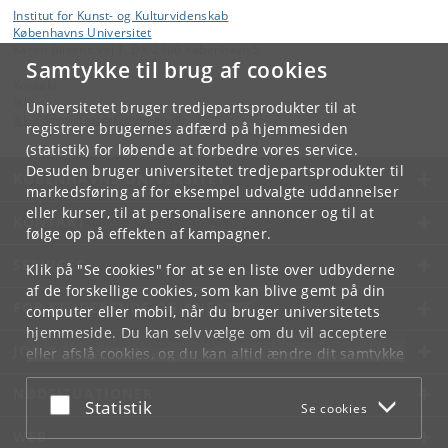
Institut for Kunst- og Kulturvidenskab
Københavns Universitet
Karen Blixens Vej 1, DK-2300 København S
Samtykke til brug af cookies
Kontakt:
IKK
Universitetet bruger tredjepartsprodukter til at
ikk-administrator
@
hum
.
ku
.
dk
registrere brugernes adfærd på hjemmesiden
(statistik) for løbende at forbedre vores service.
Desuden bruger universitetet tredjepartsprodukter til
KØBENHAVNS UNIVERSITET
markedsføring af for eksempel udvalgte uddannelser
eller kurser, til at personalisere annoncer og til at
KONTAKT
følge op på effekten af kampagner.
SERVICES
Klik på "Se cookies" for at se en liste over udbyderne
af de forskellige cookies, som kan blive gemt på din
FOR STUDERENDE OG ANSATTE
computer eller mobil, når du bruger universitetets
hjemmeside. Du kan selv vælge om du vil acceptere
JOB OG KARRIERE
eller afslå cookies, og du kan altid ændre dit samtykke
under
Cookie- og privatlivspolitik
som du finder i
NØDSITUATIONER
bunden af hver side.
Acceptér eller afslå
Statistik
Se cookies
Googles privatlivspolitik
WEB