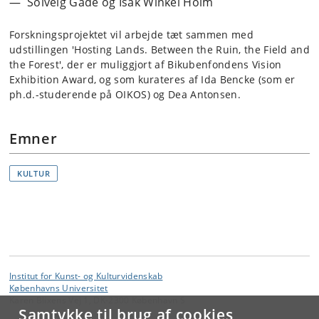
Solveig Gade og Isak Winkel Holm
Forskningsprojektet vil arbejde tæt sammen med
udstillingen 'Hosting Lands. Between the Ruin, the Field and
the Forest', der er muliggjort af Bikubenfondens Vision
Exhibition Award, og som kurateres af Ida Bencke (som er
ph.d.-studerende på OIKOS) og Dea Antonsen.
Emner
KULTUR
Institut for Kunst- og Kulturvidenskab
Københavns Universitet
Karen Blixens Vej 1, DK-2300 København S
Samtykke til brug af cookies