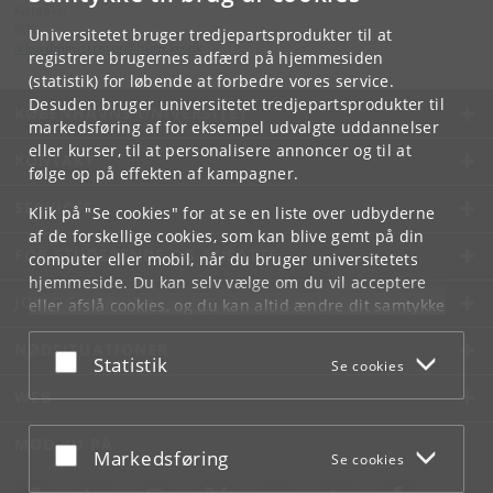
Kontakt:
IKK
Universitetet bruger tredjepartsprodukter til at
ikk-administrator
@
hum
.
ku
.
dk
registrere brugernes adfærd på hjemmesiden
(statistik) for løbende at forbedre vores service.
Desuden bruger universitetet tredjepartsprodukter til
KØBENHAVNS UNIVERSITET
markedsføring af for eksempel udvalgte uddannelser
eller kurser, til at personalisere annoncer og til at
KONTAKT
følge op på effekten af kampagner.
SERVICES
Klik på "Se cookies" for at se en liste over udbyderne
af de forskellige cookies, som kan blive gemt på din
FOR STUDERENDE OG ANSATTE
computer eller mobil, når du bruger universitetets
hjemmeside. Du kan selv vælge om du vil acceptere
JOB OG KARRIERE
eller afslå cookies, og du kan altid ændre dit samtykke
under
Cookie- og privatlivspolitik
som du finder i
NØDSITUATIONER
bunden af hver side.
Acceptér eller afslå
Statistik
Se cookies
Googles privatlivspolitik
WEB
MØD KU PÅ
Acceptér eller afslå
Markedsføring
Se cookies