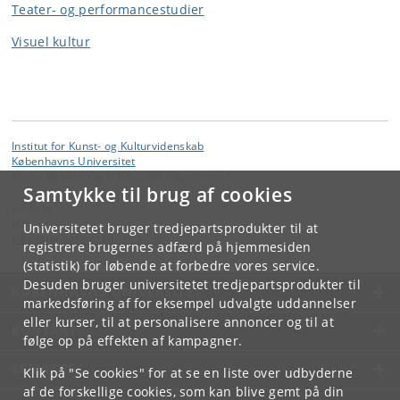
Teater- og performancestudier
Visuel kultur
Institut for Kunst- og Kulturvidenskab
Københavns Universitet
Karen Blixens Vej 1, DK-2300 København S
Samtykke til brug af cookies
Kontakt:
IKK
Universitetet bruger tredjepartsprodukter til at
ikk-administrator
@
hum
.
ku
.
dk
registrere brugernes adfærd på hjemmesiden
(statistik) for løbende at forbedre vores service.
Desuden bruger universitetet tredjepartsprodukter til
KØBENHAVNS UNIVERSITET
markedsføring af for eksempel udvalgte uddannelser
eller kurser, til at personalisere annoncer og til at
KONTAKT
følge op på effekten af kampagner.
SERVICES
Klik på "Se cookies" for at se en liste over udbyderne
af de forskellige cookies, som kan blive gemt på din