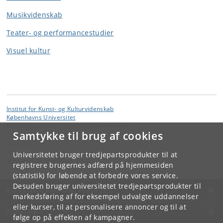
Musikvidenskab
Teater- og performancestudier
Visuel kultur
Institut for Kunst- og Kulturvidenskab
Københavns Universitet
Karen Blixens Vej 1, DK-2300 København S
Samtykke til brug af cookies
Kontakt:
IKK
Universitetet bruger tredjepartsprodukter til at
ikk-administrator
@
hum
.
ku
.
dk
registrere brugernes adfærd på hjemmesiden
(statistik) for løbende at forbedre vores service.
Desuden bruger universitetet tredjepartsprodukter til
KØBENHAVNS UNIVERSITET
markedsføring af for eksempel udvalgte uddannelser
eller kurser, til at personalisere annoncer og til at
KONTAKT
følge op på effekten af kampagner.