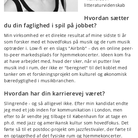
litteraturvidenskab
Hvordan sætter
du din faglighed i spil på jobbet?
Min virksomhed er et direkte resultat af mine sidste ti år
som forsker med et hovedfokus på musik og de rum musik
optræder i. Low-fi er en slags "Airbnb" - dvs en online peer-
to-peer markedsplads for hjemmekoncerter. Ideen kom fra
at have arbejdet med, hvad der sker, når vi putter live
musik ind i rum, der ikke er "beregnet" til det koblet med
tanker om et forskningsprojekt om kulturel og økonomisk
bæredygtighed i musikbranchen.
Hvordan har din karrierevej været?
Slingrende - og så alligevel ikke. Efter min kandidat endte
jeg med et job inden for kommunikation i London, men
efter to år vendte jeg tilbage til København for at tage en
ph.d. med jazz og amerikansk kultur som hovedfokus. Det
førte så til et postdoc-projekt om jazzfestivaler, der førte til
en optagethed af det fysiske rum og hjemmekoncerter.