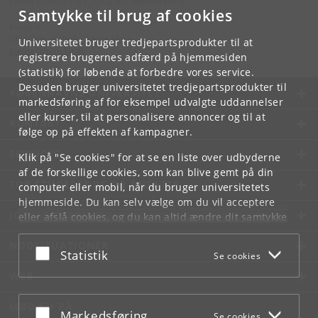
Karen Blixens Vej 1, DK-2300 København S
Samtykke til brug af cookies
Kontakt:
Charlotte Isabella Aarre Jerne
Universitetet bruger tredjepartsprodukter til at
cjerne
@
hum
.
ku
.
dk
registrere brugernes adfærd på hjemmesiden
(statistik) for løbende at forbedre vores service.
Desuden bruger universitetet tredjepartsprodukter til
KØBENHAVNS UNIVERSITET
markedsføring af for eksempel udvalgte uddannelser
eller kurser, til at personalisere annoncer og til at
KONTAKT
følge op på effekten af kampagner.
SERVICES
Klik på "Se cookies" for at se en liste over udbyderne
af de forskellige cookies, som kan blive gemt på din
FOR STUDERENDE OG ANSATTE
computer eller mobil, når du bruger universitetets
hjemmeside. Du kan selv vælge om du vil acceptere
JOB OG KARRIERE
eller afslå cookies, og du kan altid ændre dit samtykke
under
Cookie- og privatlivspolitik
som du finder i
NØDSITUATIONER
bunden af hver side.
Acceptér eller afslå
Statistik
Se cookies
Googles privatlivspolitik
WEB
MØD KU PÅ
Acceptér eller afslå
Markedsføring
Se cookies